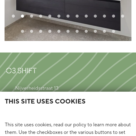
Nijverheidsstraat 13
2260 Westerlo
THIS SITE USES COOKIES
(4Wings)
immo@o3shift.com
+32 (0) 14 57 49 00
This site uses cookies, read our policy to learn more about
them. Use the checkboxes or the various buttons to set