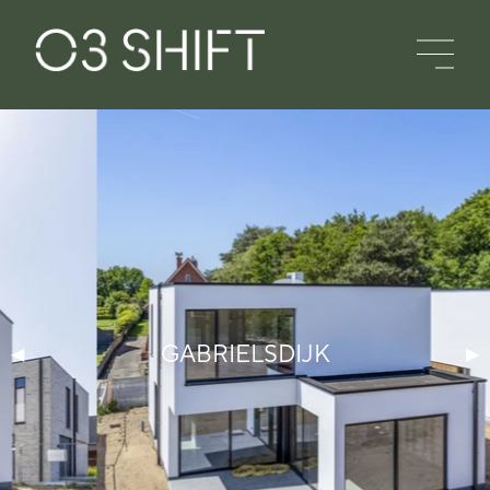
GABRIELSDIJK
◀
▶