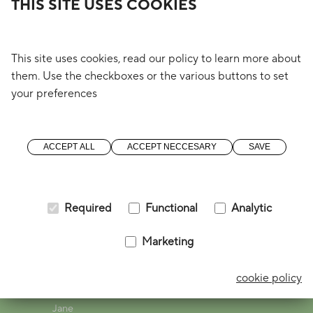
THIS SITE USES COOKIES
(4Wings)
immo@o3shift.com
This site uses cookies, read our policy to learn more about
+32 (0) 14 57 49 00
them. Use the checkboxes or the various buttons to set
your preferences
Blijf op de hoogte
Ombudsdienst
Pers
ACCEPT ALL
ACCEPT NECCESARY
SAVE
Instagram
Facebook
Linkedin
Required
Functional
Analytic
Marketing
© 2026 |
Change my cookies
|
Cookies
|
cookie policy
Privacy policy
|
a digital solution by
Starring
Jane