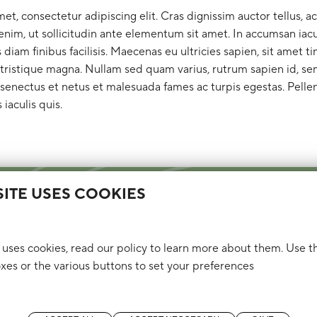
t, consectetur adipiscing elit. Cras dignissim auctor tellus, ac
im, ut sollicitudin ante elementum sit amet. In accumsan iacu
s diam finibus facilisis. Maecenas eu ultricies sapien, sit amet t
 tristique magna. Nullam sed quam varius, rutrum sapien id, s
 senectus et netus et malesuada fames ac turpis egestas. Pelle
s iaculis quis.
 SITE USES COOKIES
e uses cookies, read our policy to learn more about them. Use t
Blijf op de hoogte
es or the various buttons to set your preferences
Ombudsdienst
Pers