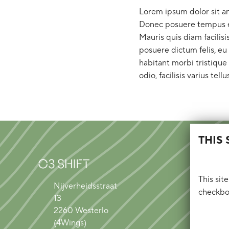
Lorem ipsum dolor sit ame
Donec posuere tempus en
Mauris quis diam facilisi
posuere dictum felis, eu
habitant morbi tristique
odio, facilisis varius tellu
THIS
This sit
Nijverheidsstraat
checkbox
13
2260 Westerlo
(4Wings)