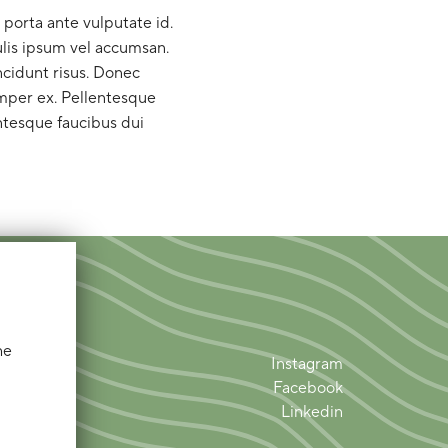
 porta ante vulputate id.
lis ipsum vel accumsan.
incidunt risus. Donec
emper ex. Pellentesque
ntesque faucibus dui
he
Instagram
Facebook
Linkedin