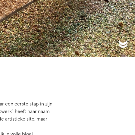
r een eerste stap in zijn
twerk” heeft haar naam
e artistieke site, maar
k in volle bloei.