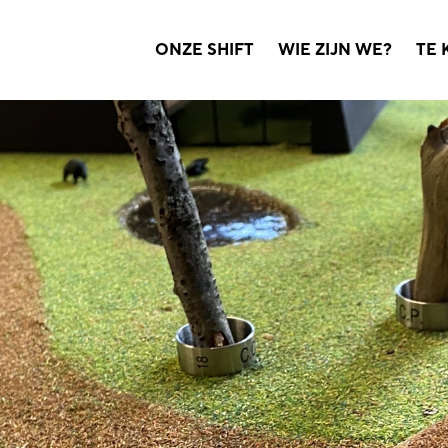
ONZE SHIFT
WIE ZIJN WE?
TE