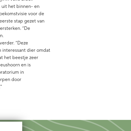
 uit het binnen- en
oekomstvisie voor de
eerste stap gezet van
versterken. “De
an.
verder. “Deze
en interessant dier omdat
at het beestje zeer
neushoorn en is
ratorium in
orpen door
"