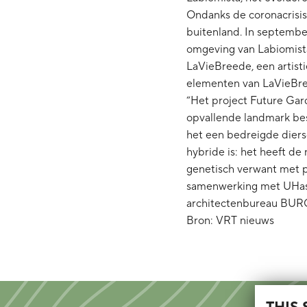
Ondanks de coronacrisis 
buitenland. In septembe
omgeving van Labiomista 
LaVieBreede, een artisti
elementen van LaVieBre
“Het project Future Ga
opvallende landmark best
het een bedreigde dierso
hybride is: het heeft de 
genetisch verwant met p
samenwerking met UHass
architectenbureau BUR
Bron: VRT nieuws