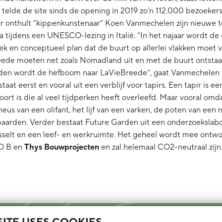
telde de site sinds de opening in 2019 zo'n 112.000 bezoekers
r onthult “kippenkunstenaar” Koen Vanmechelen zijn nieuwe t
tijdens een UNESCO-lezing in Italië. “In het najaar wordt de 
ek en conceptueel plan dat de buurt op allerlei vlakken moet 
ede moeten net zoals Nomadland uit en met de buurt ontsta
rden wordt de hefboom naar LaVieBreede”, gaat Vanmechelen 
aat eerst en vooral uit een verblijf voor tapirs. Een tapir is e
ort is die al veel tijdperken heeft overleefd. Maar vooral omd
neus van een olifant, het lijf van een varken, de poten van een 
aarden. Verder bestaat Future Garden uit een onderzoekslabo
elt en een leef- en werkruimte. Het geheel wordt mee ontw
O B en
Thys Bouwprojecten
en zal helemaal CO2-neutraal zijn.