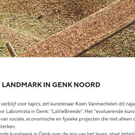
 LANDMARK IN GENK NOORD
erblijf voor tapirs, zet kunstenaar Koen Vanmechelen dit najaa
or Labiomista in Genk: “LaVieBreede”. Het “evoluerende kuns
van sociale, economische en fysieke projecten die niet alleen d
sterken.
nde kunstwerk in Genk over de mix van het leven, staat letterlij